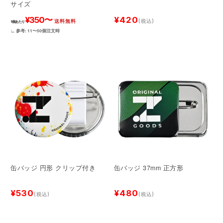
サイズ
¥420
¥350〜
送料無料
(税込)
1個あたり
∟ 参考: 11〜50個注文時
缶バッジ 円形 クリップ付き
缶バッジ 37mm 正方形
¥530
¥480
(税込)
(税込)