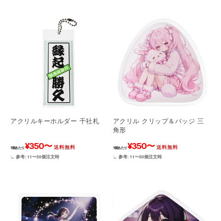
アクリルキーホルダー 千社札
アクリル クリップ＆バッジ 三
角形
¥350〜
¥350〜
送料無料
送料無料
1個あたり
1個あたり
∟ 参考: 11〜50個注文時
∟ 参考: 11〜50個注文時