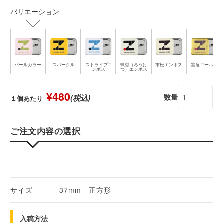
バリエーション
パールカラー
スパークル
ストライプエ
蝋纈（ろうけ
市松エンボス
雲竜ゴールド
ンボス
つ）エンボス
¥480
数量
(税込)
１個あたり
ご注文内容の選択
サイズ
37mm 正方形
入稿方法