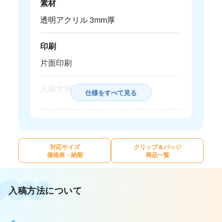
素材
透明アクリル 3mm厚
印刷
片面印刷
入稿方法
仕様をすべて見る
シミュレーター / イラストレーター
サイズ
対応サイズ
クリップ＆バッジ
商品によって異なるため、
対応サイ
価格表・納期
商品一覧
ズ・価格表
をご覧ください。
個数
入稿方法について
1個から注文OK