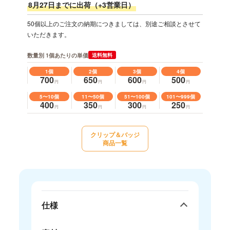
8月27日までに出荷（+3営業日）
50個以上のご注文の納期につきましては、別途ご相談とさせて
いただきます。
数量別 1個あたりの単価
送料無料
1個
2個
3個
4個
700
650
600
500
円
円
円
円
5〜10個
11〜50個
51〜100個
101〜999個
400
350
300
250
円
円
円
円
クリップ＆バッジ
商品一覧
仕様