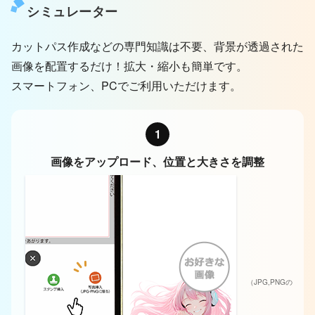
シミュレーター
納期
7営業日：1～49個
カットパス作成などの専門知識は不要、背景が透過された
10営業日：50個以上
画像を配置するだけ！拡大・縮小も簡単です。
* 50個以上ご注文の納期は
お問い合わせ
スマートフォン、PCでご利用いただけます。
ください
1
梱包
画像をアップロード、位置と大きさを調整
商品は1点ずつPP袋に封入し、まとめて気泡
緩衝材（プチプチ袋）に封入してお送りしま
す。
（JPG,PNGの