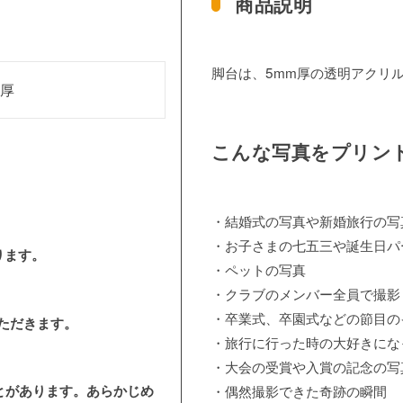
商品説明
脚台は、5mm厚の透明アクリ
m厚
こんな写真をプリン
・結婚式の写真や新婚旅行の写
・お子さまの七五三や誕生日パ
ります。
・ペットの写真
・クラブのメンバー全員で撮影
・卒業式、卒園式などの節目の
いただきます。
・旅行に行った時の大好きにな
・大会の受賞や入賞の記念の写
・偶然撮影できた奇跡の瞬間
とがあります。あらかじめ