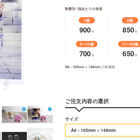
数量別 1個あたりの単価
1個
2個
900
850
円
円
5〜10個
11〜50個
700
650
円
円
A6 - 105mm × 148mm
の単価例
ご注文内容の選択
サイズ
A6 - 105mm × 148mm