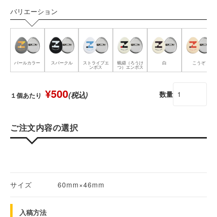
バリエーション
パールカラー
スパークル
ストライプエ
蝋纈（ろうけ
白
こうぞ
ンボス
つ）エンボス
¥500
数量
(税込)
１個あたり
ご注文内容の選択
サイズ
60mm×46mm
入稿方法