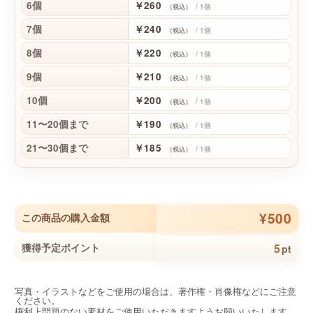
6個
￥260
/ 1個
（税込）
7個
￥240
/ 1個
（税込）
8個
￥220
/ 1個
（税込）
9個
￥210
/ 1個
（税込）
10個
￥200
/ 1個
（税込）
11〜20個まで
￥190
/ 1個
（税込）
21〜30個まで
￥185
/ 1個
（税込）
¥500
この商品の購入金額
5
獲得予定ポイント
pt
写真・イラストなどをご使用の場合は、著作権・肖像権などにご注意
ください。
権利上問題のない素材をご使用いただきますようお願いいたします。