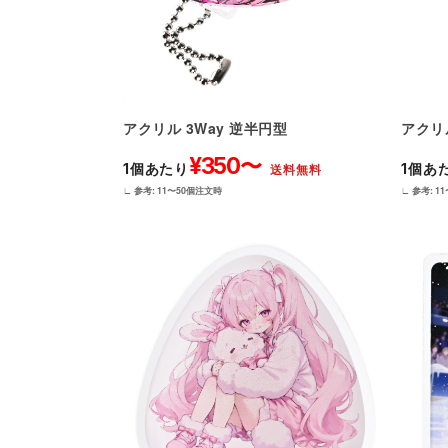
アクリル 3Way 逆半円型
アクリ
¥350〜
1個あたり
1個あ
送料無料
∟ 参考: 11〜50個注文時
∟ 参考: 1