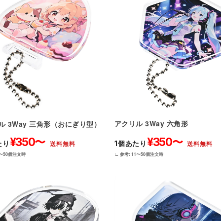
アクリル 3Way 六角形
ル 3Way 三角形（おにぎり型）
¥350〜
¥350〜
1個あたり
たり
送料無料
送料無料
∟ 参考: 11〜50個注文時
1〜50個注文時