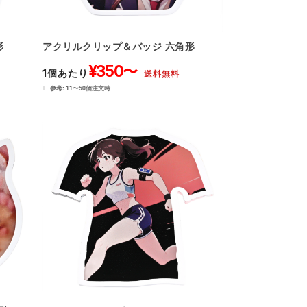
アクリルクリップ＆バッジ 六角形
形
¥350〜
1個あたり
送料無料
∟ 参考: 11〜50個注文時