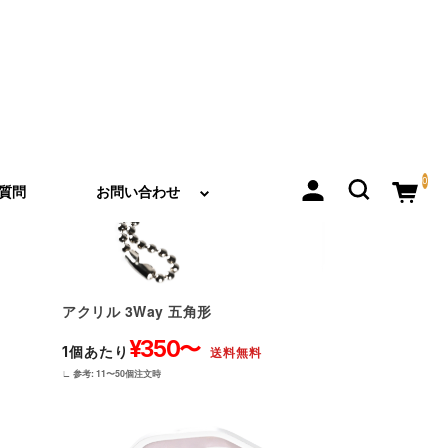
アクリル 3Way 五角形
¥350〜
1個あたり
送料無料
∟ 参考: 11〜50個注文時