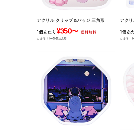
アクリル クリップ＆バッジ 三角形
アクリ
¥350〜
1個あたり
1個あ
送料無料
∟ 参考: 11〜50個注文時
∟ 参考: 1