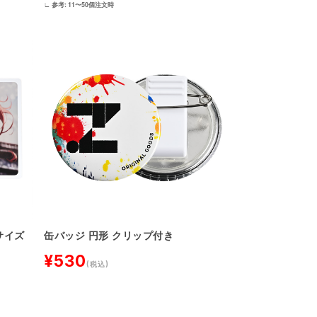
∟ 参考: 11〜50個注文時
缶バッジ 円形 クリップ付き
サイズ
¥530
(税込)