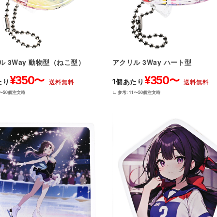
アクリル 3Way ハート型
ル 3Way 動物型（ねこ型）
¥350〜
¥350〜
1個あたり
たり
送料無料
送料無料
∟ 参考: 11〜50個注文時
1〜50個注文時