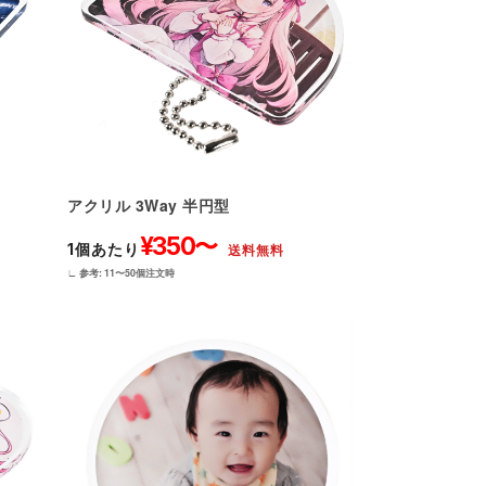
アクリル 3Way 半円型
¥350〜
1個あたり
送料無料
∟ 参考: 11〜50個注文時