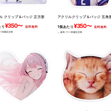
ル クリップ＆バッジ 正方形
アクリルクリップ＆バッジ 五角
¥350〜
¥350〜
たり
1個あたり
送料無料
送料無料
1〜50個注文時
∟ 参考: 11〜50個注文時