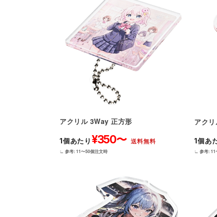
アクリル 3Way 正方形
アクリ
¥350〜
1個あたり
1個あ
送料無料
∟ 参考: 11〜50個注文時
∟ 参考: 1