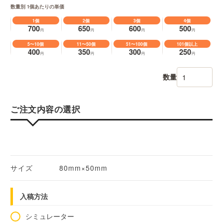
数量別 1個あたりの単価
1個
2個
3個
4個
700
650
600
500
円
円
円
円
5〜10個
11〜50個
51〜100個
101個以上
400
350
300
250
円
円
円
円
数量
ご注文内容の選択
サイズ
80mm×50mm
入稿方法
シミュレーター