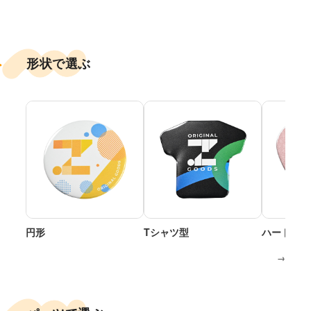
形状で選ぶ
円形
Tシャツ型
ハート型
→