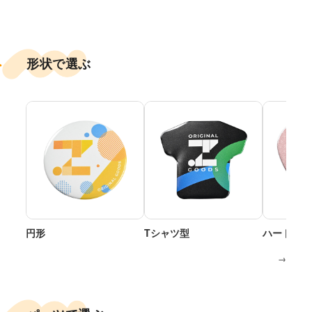
形状で選ぶ
円形
Tシャツ型
ハート型
→