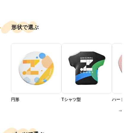
形状で選ぶ
円形
Tシャツ型
ハート型
→