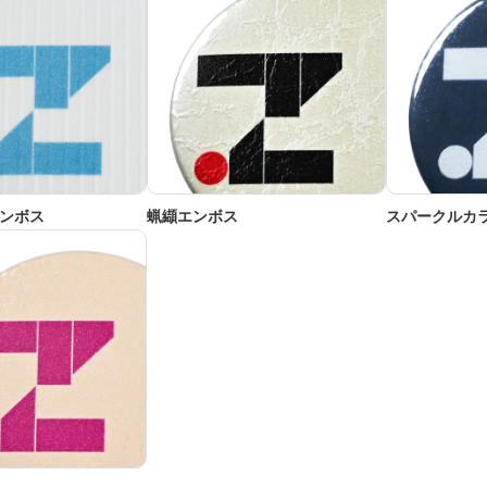
ンボス
蝋纈エンボス
スパークルカ
ー