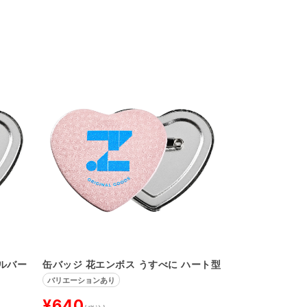
ルバー
缶バッジ 花エンボス うすべに ハート型
バリエーションあり
¥640