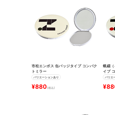
市松エンボス 缶バッジタイプ コンパク
蝋纈（
トミラー
イプ 
バリエーションあり
バリエ
¥880
¥88
(税込)