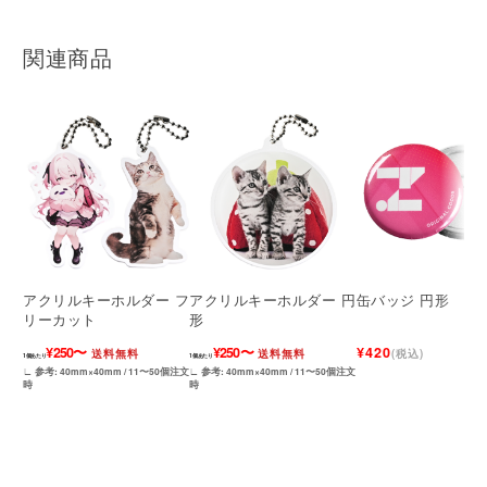
関連商品
アクリルキーホルダー フ
アクリルキーホルダー 円
缶バッジ 円形
リーカット
形
¥250〜
¥250〜
¥420
送料無料
送料無料
(税込)
1個あたり
1個あたり
∟ 参考: 40mm×40mm / 11〜50個注文
∟ 参考: 40mm×40mm / 11〜50個注文
時
時