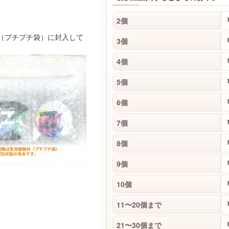
2個
材（プチプチ袋）に封入して
3個
4個
5個
6個
7個
8個
9個
10個
11〜20個まで
21〜30個まで