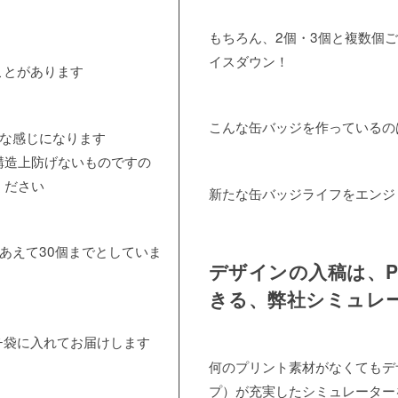
もちろん、2個・3個と複数個
イスダウン！
ことがあります
こんな缶バッジを作っているの
うな感じになります
構造上防げないものですの
ください
新たな缶バッジライフをエンジ
あえて30個までとしていま
デザインの入稿は、
きる、弊社シミュレ
チ袋に入れてお届けします
何のプリント素材がなくてもデ
プ）が充実したシミュレーター