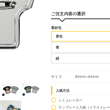
ご注文内容の選択
素材色
黄色
青
緑
サイズ
60mm×64mm
入稿方法
シミュレーター
テンプレート入稿（イラストレ