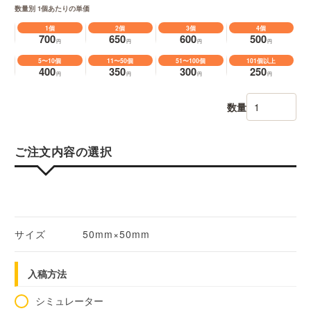
数量別 1個あたりの単価
1個
2個
3個
4個
700
650
600
500
円
円
円
円
5〜10個
11〜50個
51〜100個
101個以上
400
350
300
250
円
円
円
円
数量
ご注文内容の選択
サイズ
50mm×50mm
入稿方法
シミュレーター