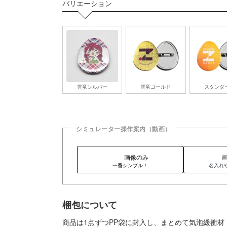
バリエーション
雲竜シルバー
雲竜ゴールド
スタンダ
シミュレーター操作案内（動画）
画像のみ
一番シンプル！
名入れ
梱包について
商品は1点ずつPP袋に封入し、まとめて気泡緩衝