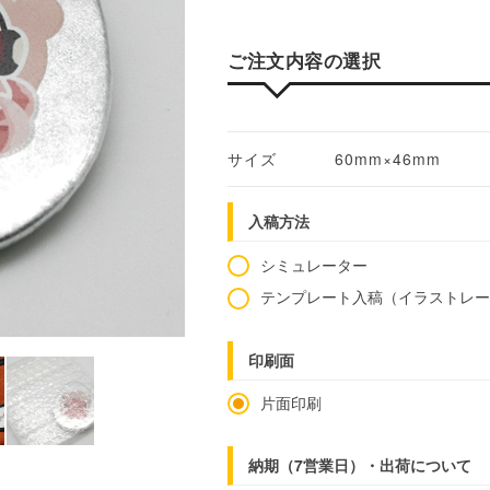
ご注文内容の選択
サイズ
60mm×46mm
入稿方法
シミュレーター
テンプレート入稿（イラストレ
印刷面
片面印刷
納期（7営業日）・出荷について