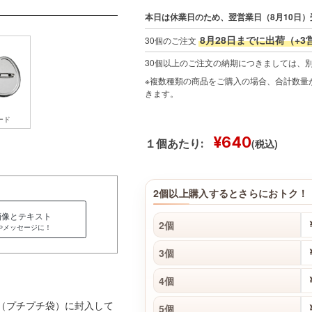
本日は休業日のため、翌営業日（8月10日）
8月28日までに出荷（+3
30個のご注文
30個以上のご注文の納期につきましては、
※複数種類の商品をご購入の場合、合計数量が
きます。
ード
¥640
(税込)
１個あたり:
2個以上購入するとさらにおトク！
画像とテキスト
2個
やメッセージに！
3個
4個
材（プチプチ袋）に封入して
5個