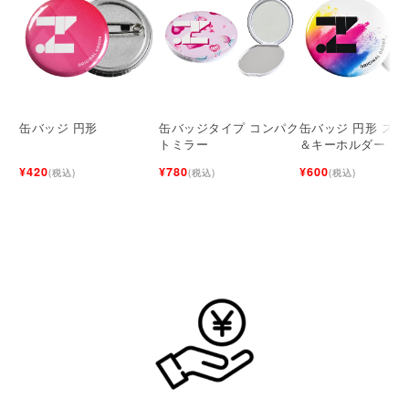
缶バッジ 円形
缶バッジタイプ コンパク
缶バッジ 円形 スタ
トミラー
＆キーホルダー 3W
イプ
¥420
¥780
¥600
(税込)
(税込)
(税込)