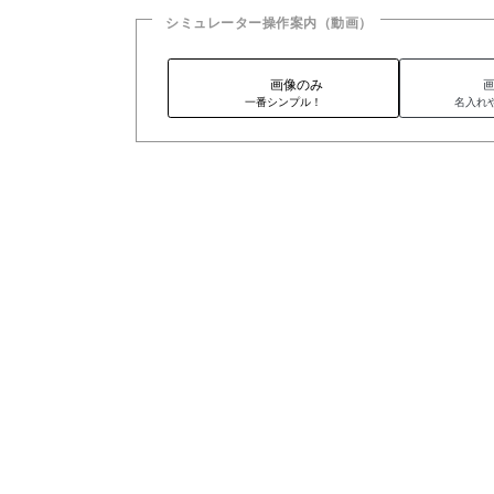
シミュレーター操作案内（動画）
画像のみ
一番シンプル！
名入れ