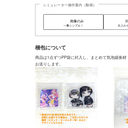
シミュレーター操作案内（動画）
画像のみ
一番シンプル！
名入れ
梱包について
商品は1点ずつPP袋に封入し、まとめて気泡緩衝
お送りします。