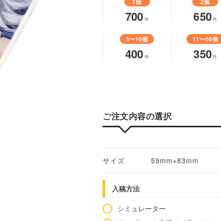
1個
2個
700
650
円
円
5〜10個
11〜50個
400
350
円
円
ご注文内容の選択
サイズ
59mm×83mm
入稿方法
シミュレーター