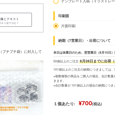
テンプレート入稿（イラストレ
印刷面
画像とテキスト
やメッセージに！
片面印刷
納期（7営業日）・出荷について
材（プチプチ袋）に封入して
本日は休業日のため、翌営業日（8月10日）
8月28日までに出荷（
50個以上のご注文
101個以上のご注文の納期につきましては
※複数種類の商品をご購入の場合、合計数量が
きます。
※合計数量が 101個以上の場合の納期につ
¥700
(税込)
１個あたり: