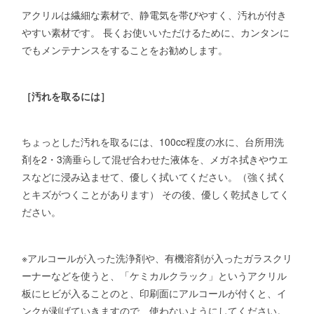
アクリルは繊細な素材で、静電気を帯びやすく、汚れが付き
やすい素材です。 長くお使いいただけるために、カンタンに
でもメンテナンスをすることをお勧めします。
［汚れを取るには］
ちょっとした汚れを取るには、100cc程度の水に、台所用洗
剤を2・3滴垂らして混ぜ合わせた液体を、メガネ拭きやウエ
スなどに浸み込ませて、優しく拭いてください。（強く拭く
とキズがつくことがあります） その後、優しく乾拭きしてく
ださい。
※アルコールが入った洗浄剤や、有機溶剤が入ったガラスクリ
ーナーなどを使うと、「ケミカルクラック」というアクリル
板にヒビが入ることのと、印刷面にアルコールが付くと、イ
ンクが剥げていきますので、使わないようにしてください。