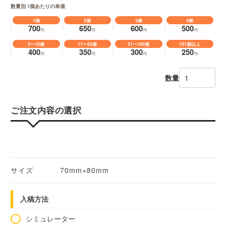
数量別 1個あたりの単価
1個
2個
3個
4個
700
650
600
500
円
円
円
円
5〜10個
11〜50個
51〜100個
101個以上
400
350
300
250
円
円
円
円
数量
ご注文内容の選択
サイズ
70mm×80mm
入稿方法
シミュレーター