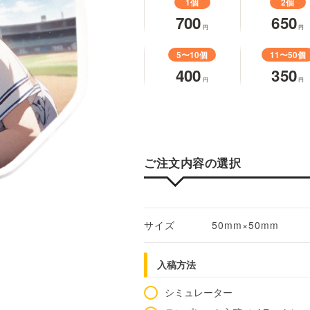
1個
2個
700
650
円
円
5〜10個
11〜50個
400
350
円
円
ご注文内容の選択
サイズ
50mm×50mm
入稿方法
シミュレーター