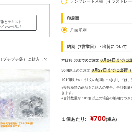
テンプレート入稿（イラストレ
印刷面
画像とテキスト
やメッセージに！
片面印刷
納期（7営業日）・出荷について
材（プチプチ袋）に封入して
8月24日までに
本日18:00までのご注文
8月27日までに出荷（
50個以上のご注文
101個以上のご注文の納期につきましては
※複数種類の商品をご購入の場合、合計数量が
きます。
※合計数量が 101個以上の場合の納期につ
¥700
(税込)
１個あたり: