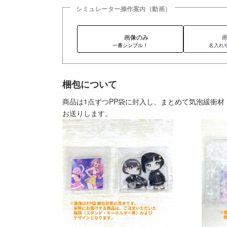
シミュレーター操作案内（動画）
画像のみ
一番シンプル！
名入れ
梱包について
商品は1点ずつPP袋に封入し、まとめて気泡緩衝
お送りします。