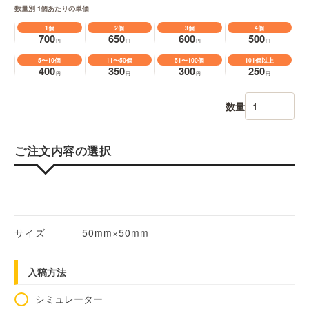
数量別 1個あたりの単価
1個
2個
3個
4個
700
650
600
500
円
円
円
円
5〜10個
11〜50個
51〜100個
101個以上
400
350
300
250
円
円
円
円
数量
ご注文内容の選択
サイズ
50mm×50mm
入稿方法
シミュレーター