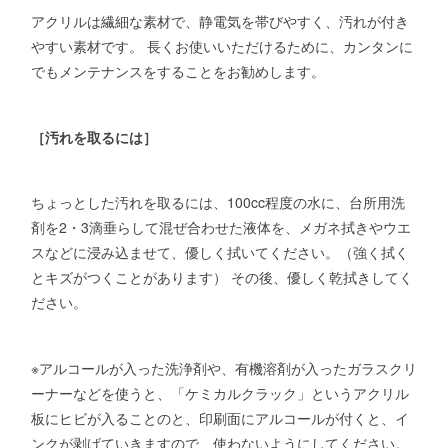
アクリルは繊細な素材で、静電気を帯びやすく、汚れが付き
やすい素材です。 長くお使いいただけるために、カンタンに
でもメンテナンスをすることをお勧めします。
［汚れを取るには］
ちょっとした汚れを取るには、100cc程度の水に、台所用洗
剤を2・3滴垂らして混ぜ合わせた液体を、メガネ拭きやウエ
スなどに浸み込ませて、優しく拭いてください。（強く拭く
とキズがつくことがあります） その後、優しく乾拭きしてく
ださい。
※アルコールが入った洗浄剤や、有機溶剤が入ったガラスクリ
ーナーなどを使うと、「ケミカルクラック」というアクリル
板にヒビが入ることのと、印刷面にアルコールが付くと、イ
ンクが剥げていきますので、使わないようにしてください。