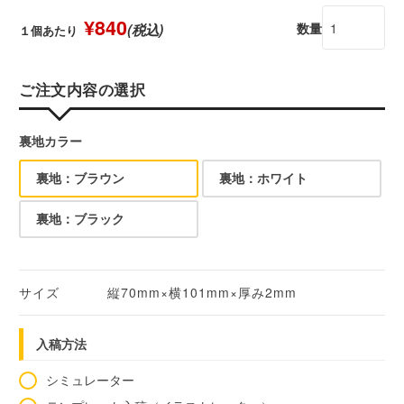
¥840
数量
(税込)
１個あたり
ご注文内容の選択
裏地カラー
裏地：ブラウン
裏地：ホワイト
裏地：ブラック
サイズ
縦70mm×横101mm×厚み2mm
入稿方法
シミュレーター