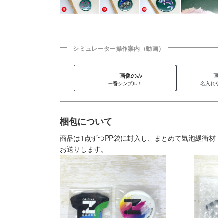
シミュレーター操作案内（動画）
画像のみ
一番シンプル！
名入れ
梱包について
商品は1点ずつPP袋に封入し、まとめて気泡緩衝
お送りします。