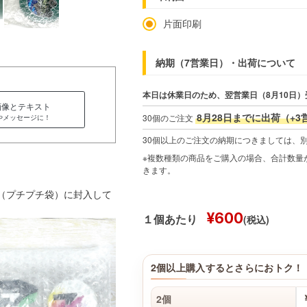
片面印刷
納期（7営業日）・出荷について
本日は休業日のため、翌営業日（8月10日）
画像とテキスト
8月28日までに出荷（+3
30個のご注文
やメッセージに！
30個以上のご注文の納期につきましては、
※複数種類の商品をご購入の場合、合計数量が
きます。
材（プチプチ袋）に封入して
¥600
(税込)
１個あたり
2個以上購入するとさらにおトク！
2個