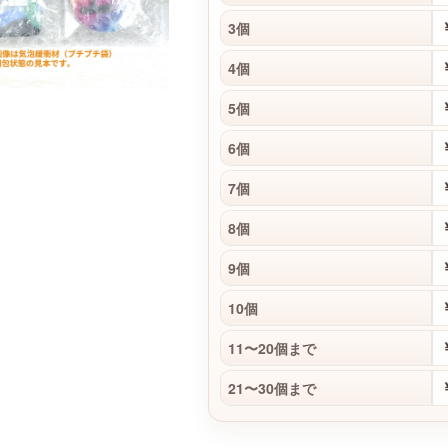
3個
4個
5個
6個
7個
8個
9個
10個
11〜20個まで
21〜30個まで