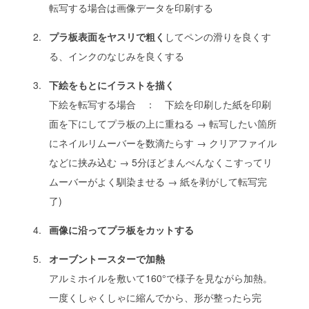
転写する場合は画像データを印刷する
プラ板表面をヤスリで粗く
してペンの滑りを良くす
る、インクのなじみを良くする
下絵をもとにイラストを描く
下絵を転写する場合 ： 下絵を印刷した紙を印刷
面を下にしてプラ板の上に重ねる → 転写したい箇所
にネイルリムーバーを数滴たらす → クリアファイル
などに挟み込む → 5分ほどまんべんなくこすってリ
ムーバーがよく馴染ませる → 紙を剥がして転写完
了)
画像に沿ってプラ板をカットする
オーブントースターで加熱
アルミホイルを敷いて160°で様子を見ながら加熱。
一度くしゃくしゃに縮んでから、形が整ったら完