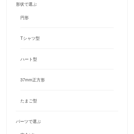
形状で選ぶ
円形
Tシャツ型
ハート型
37mm正方形
たまご型
パーツで選ぶ