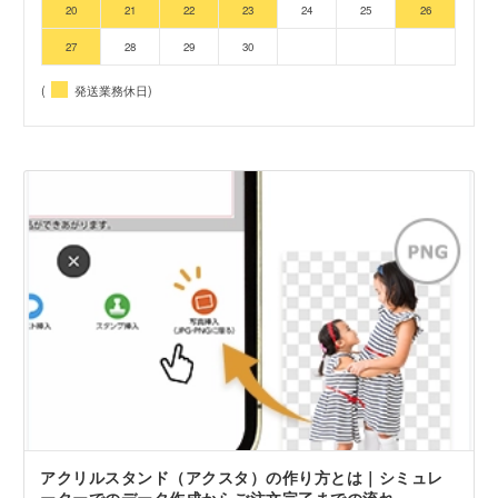
20
21
22
23
24
25
26
27
28
29
30
(
発送業務休日)
アクリルスタンド（アクスタ）の作り方とは｜シミュレ
ーターでのデータ作成からご注文完了までの流れ